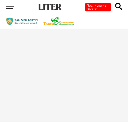
Подписка на
газету