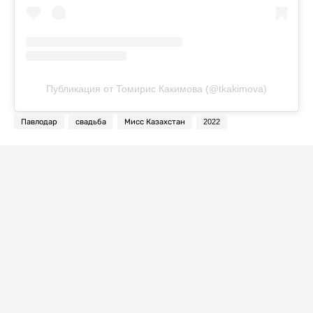
Публикация от Томирис Какимова (@tkakimova)
Павлодар
свадьба
Мисс Казахстан
2022