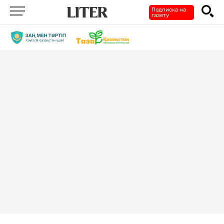
Подписка на
газету