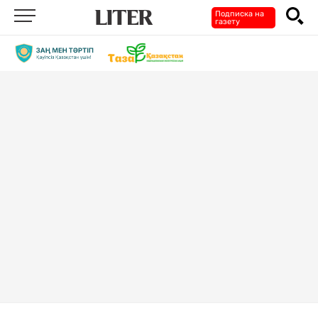
Подписка на
газету