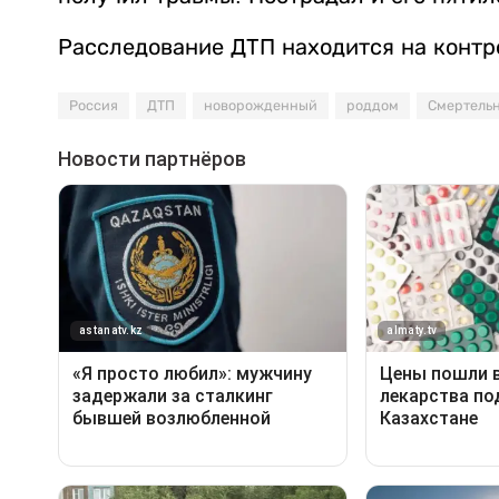
Расследование ДТП находится на контр
Россия
ДТП
новорожденный
роддом
Смертель