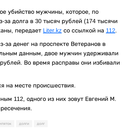
ое убийство мужчины, которое, по
за долга в 30 тысяч рублей (174 тысячи
жаны, передает
Liter.kz
со ссылкой на
112
.
-за денег на проспекте Ветеранов в
ельным данным, двое мужчин удерживали
 рублей. Во время расправы они избивали
я на месте происшествия.
ым 112, одного из них зовут Евгений М.
пресечения.
ипяток
долги
долг