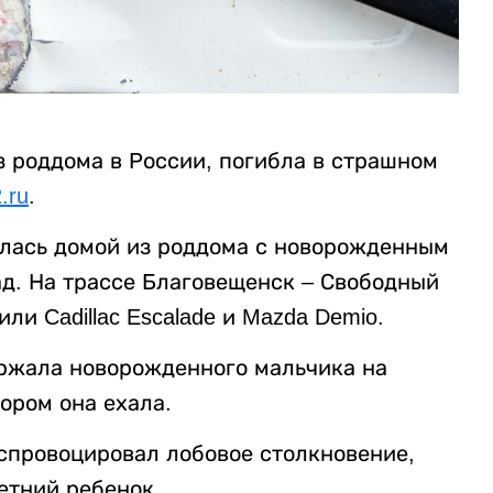
з роддома в России, погибла в страшном
.ru
.
лась домой из роддома с новорожденным
ад. На трассе Благовещенск – Свободный
и Cadillac Escalade и Mazda Demio.
ржала новорожденного мальчика на
тором она ехала.
 спровоцировал лобовое столкновение,
етний ребенок.