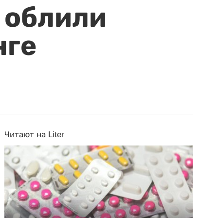
 облили
нге
Читают на Liter