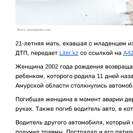
Фото: istockphoto.com
21-летняя мать, ехавшая с младенцем и
ДТП, передает
Liter.kz
со ссылкой на
A42
Женщина 2002 года рождения возвраща
ребенком, которого родила 11 дней наз
Амурской области столкнулись автомобил
Погибшая женщина в момент аварии де
руках. Также погиб водитель авто, в ко
Водитель другого автомобиля, который
получил травмы. Пострадал и его пятил