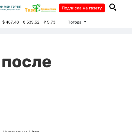
Подписка на газету
Погода
$
467.48
€
539.52
₽
5.73
 после