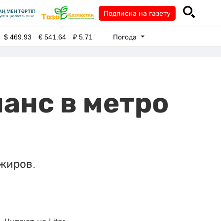
Подписка на газету
Погода
$
469.93
€
541.64
₽
5.71
анс в метро
жиров.