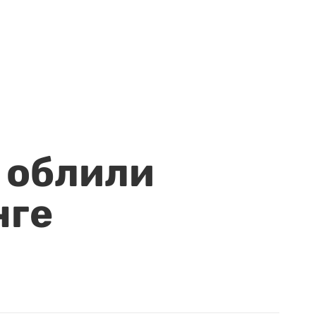
 облили
нге