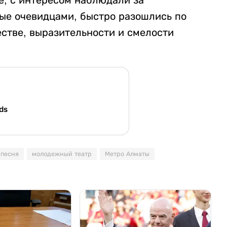
ые очевидцами, быстро разошлись по
естве, выразительности и смелости
ds
песня
молодежный театр
Метро Алматы