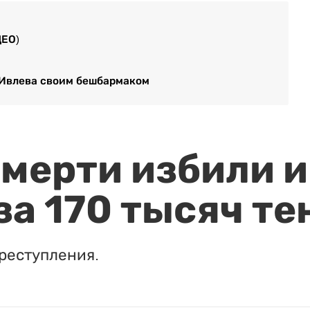
ДЕО)
 Ивлева своим бешбармаком
мерти избили и
за 170 тысяч те
реступления.