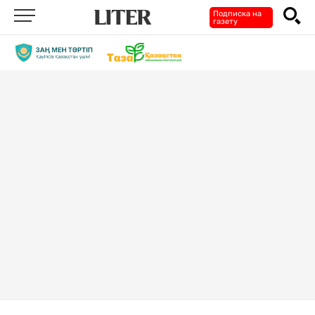
Подписка на
газету