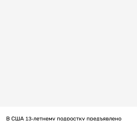
В США 13-летнему подростку предъявлено
обвинение в убийстве второй степени после
гибели его 14-летней сводной сестры. По