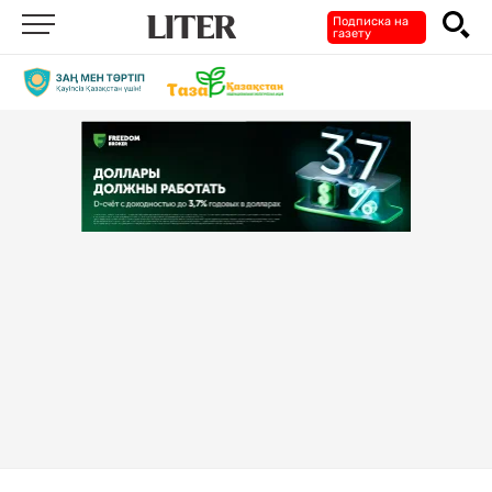
Подписка на
газету