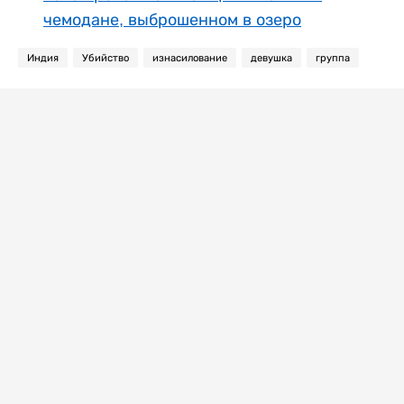
чемодане, выброшенном в озеро
Индия
Убийство
изнасилование
девушка
группа