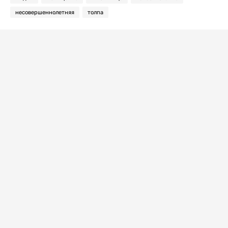
несовершеннолетняя
толпа