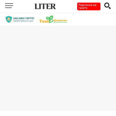
Подписка на
газету