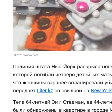
Фото: pixabay.com
Полиция штата Нью-Йорк раскрыла новы
которой погибли четверо детей, их мат
что женщины заранее спланировали убий
передает
Liter.kz
со ссылкой на
New York
Тела 64-летней Эми Стедман, ее 44-лет
были обнаружены в квартире в городе М