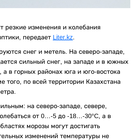
т резкие изменения и колебания
оптики, передает
Liter.kz
.
уются снег и метель. На северо-западе,
дается сильный снег, на западе и в южных
, а в горных районах юга и юго-востока
е того, по всей территории Казахстана
етра.
льным: на северо-западе, севере,
олебаться от 0…-5 до -18…-30°C, а в
бластях морозы могут достигать
ительных изменений температуры не