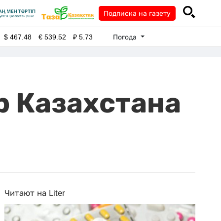
Подписка на газету
Погода
$
467.48
€
539.52
₽
5.73
р Казахстана
Читают на Liter