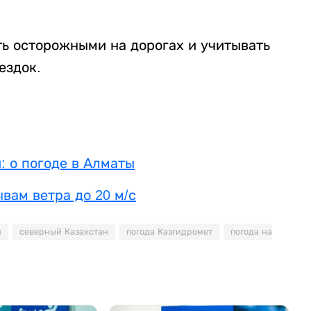
ь осторожными на дорогах и учитывать
ездок.
: о погоде в Алматы
ывам ветра до 20 м/с
и
северный Казахстан
погода Казгидромет
погода на