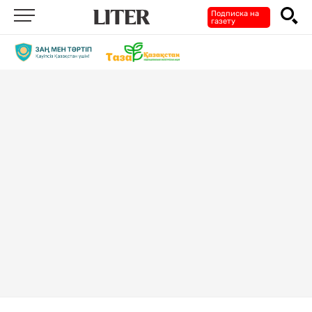
Подписка на
газету