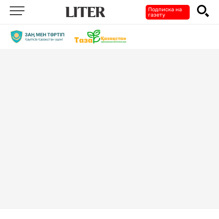
Подписка на
газету