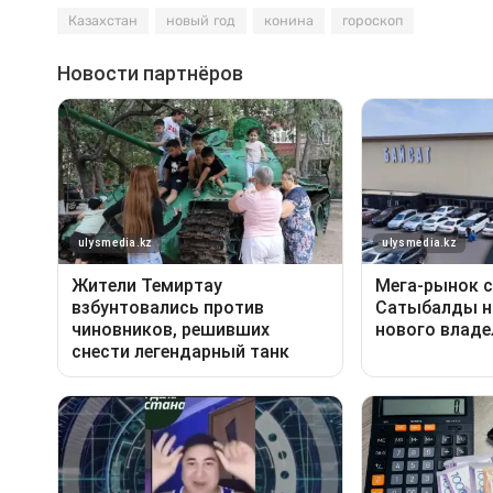
Казахстан
новый год
конина
гороскоп