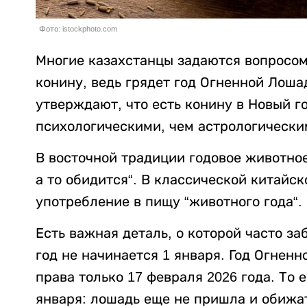
Фото: istockphoto.com
Многие казахстанцы задаются вопросом
конину, ведь грядет год Огненной Лоша
утверждают, что есть конину в Новый го
психологическими, чем астрологически
В восточной традиции годовое животное 
а то обидится“. В классической китайск
употребление в пищу “животного года“.
Есть важная деталь, о которой часто з
год не начинается 1 января. Год Огнен
права только 17 февраля 2026 года. То 
января: лошадь еще не пришла и обижат