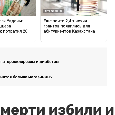
я атеросклерозом и диабетом
енятся больше магазинных
мерти избили и