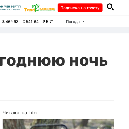
Подписка на газету
Погода
$
469.93
€
541.64
₽
5.71
огоднюю ночь
Читают на Liter