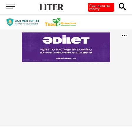
Подписка на
газету