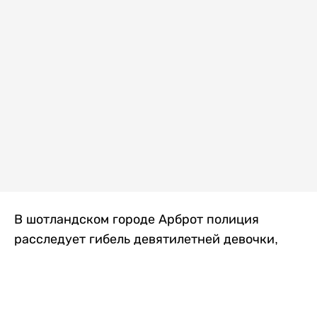
В шотландском городе Арброт полиция
расследует гибель девятилетней девочки,
которую нашли с тяжелыми травмами в
промышленной зоне, где семья разбила
палаточный лагерь. По подозрению в