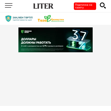
Подписка на
газету