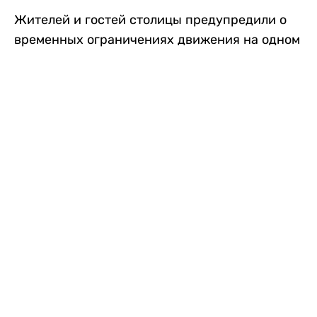
Жителей и гостей столицы предупредили о
временных ограничениях движения на одном
из самых загруженных проспектов города.
Причиной станут дорожные работы, которые
продлятся два дня, передает
Liter.kz
.
По информации городских служб, с 7 по 8
августа на проспекте Кабанбай батыра
пройдет ремонт дорожного покрытия. В связи
с этим движение будет частично ограничено
на участке от улицы Калкаман до улицы
Сарайшык. Полностью перекрывать дорогу не
планируется. На время ремонта движение
транспорта организуют по одной стороне
проезжей части в обоих направлениях, что
может привести к затруднениям в часы пик.