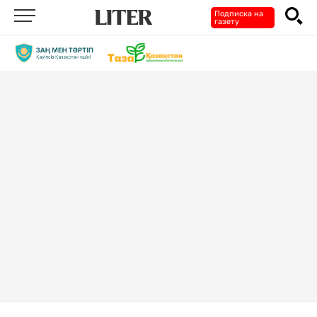
Подписка на
газету