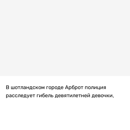
В шотландском городе Арброт полиция
расследует гибель девятилетней девочки,
которую нашли с тяжелыми травмами в
промышленной зоне, где семья разбила
палаточный лагерь. По подозрению в
убийстве ребенка задержан ее 35-летний