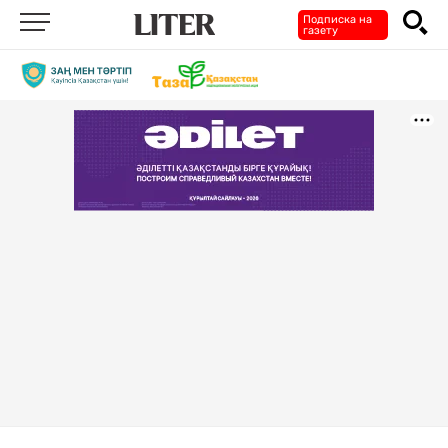
Подписка на
газету