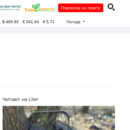
Подписка на газету
Погода
$
469.93
€
541.64
₽
5.71
Читают на Liter