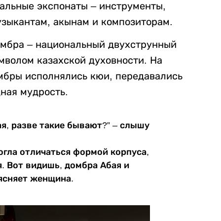
альные экспонаты – инструменты,
зыкантам, акынам и композиторам.
омбра – национальный двухструнный
мволом казахской духовности. На
мбры исполнялись кюи, передавались
ная мудрость.
ая, разве такие бывают?” – слышу
огла отличаться формой корпуса,
. Вот видишь, домбра Абая и
ясняет женщина.