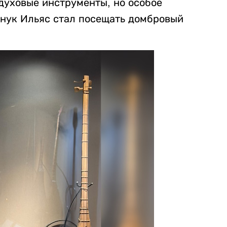
 духовые инструменты, но особое
внук Ильяс стал посещать домбровый