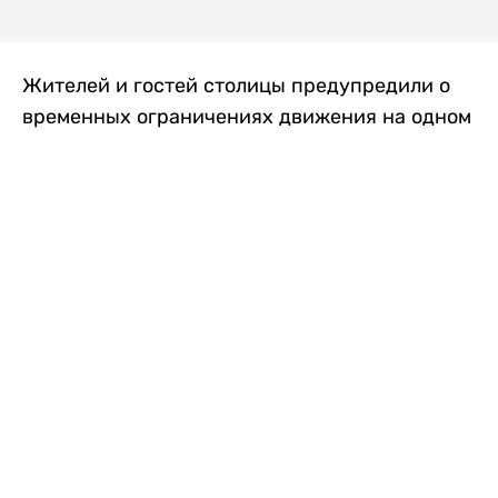
Жителей и гостей столицы предупредили о
временных ограничениях движения на одном
из самых загруженных проспектов города.
Причиной станут дорожные работы, которые
продлятся два дня, передает
Liter.kz
.
По информации городских служб, с 7 по 8
августа на проспекте Кабанбай батыра
пройдет ремонт дорожного покрытия. В связи
с этим движение будет частично ограничено
на участке от улицы Калкаман до улицы
Сарайшык. Полностью перекрывать дорогу не
планируется. На время ремонта движение
транспорта организуют по одной стороне