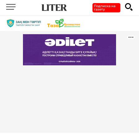
Подписка на
газету