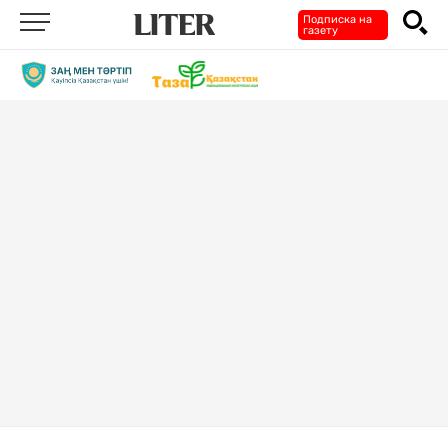
Подписка на
газету