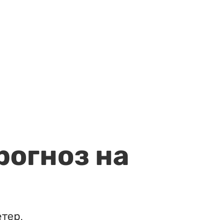
рогноз на
етер.