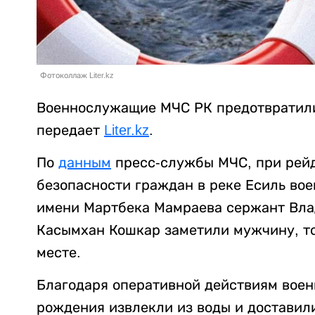
Фотоколлаж Liter.kz
Военнослужащие МЧС РК предотвратили
передает
Liter.kz
.
По
данным
пресс-службы МЧС, при рей
безопасности граждан в реке Есиль во
имени Мартбека Мамраева сержант Вла
Касымхан Кошкар заметили мужчину, т
месте.
Благодаря оперативной действиям воен
рождения извлекли из воды и доставил