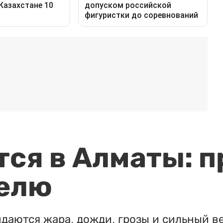
ся в Алматы: п
елю
идаются жара, дожди, грозы и сильный в