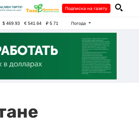
Подписка на газету
Погода
$
469.93
€
541.64
₽
5.71
тане