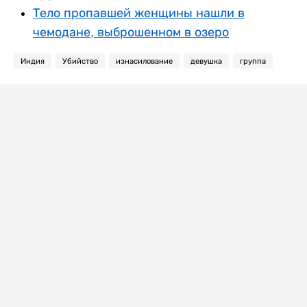
Тело пропавшей женщины нашли в
чемодане, выброшенном в озеро
Индия
Убийство
изнасилование
девушка
группа