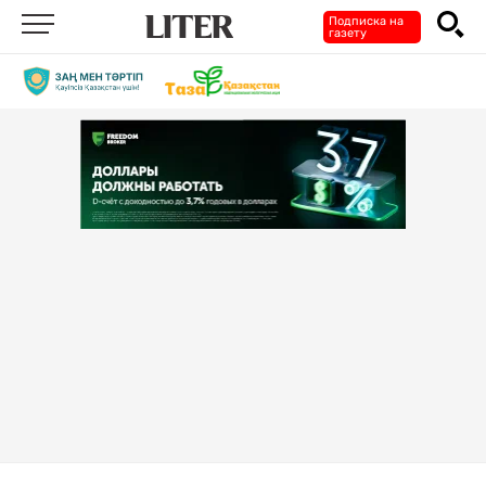
Подписка на
газету