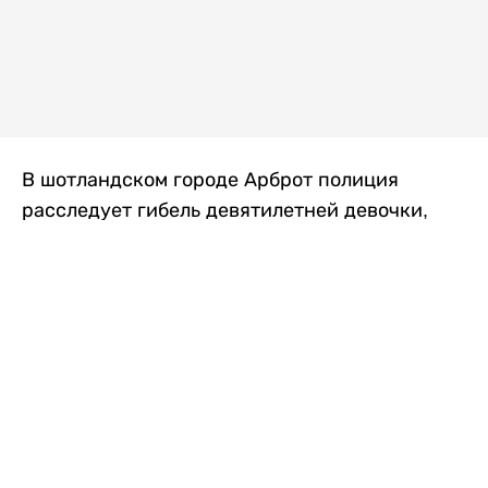
В шотландском городе Арброт полиция
расследует гибель девятилетней девочки,
которую нашли с тяжелыми травмами в
промышленной зоне, где семья разбила
палаточный лагерь. По подозрению в
убийстве ребенка задержан ее 35-летний
отец, передает
Liter.kz
со ссылкой на
The Sun
.
По данным полиции, семья из Западного
Йоркшира приехала в Арброт и разбила
палатку на территории заброшенной