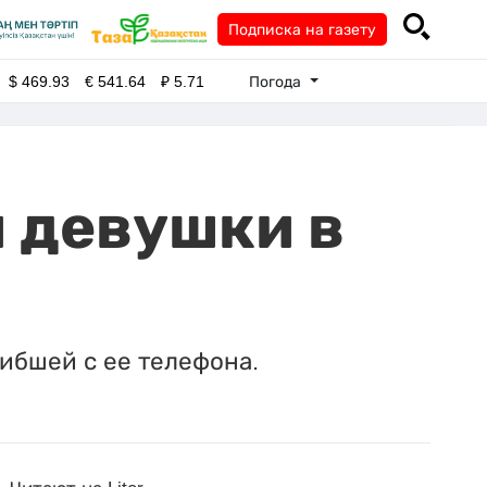
Подписка на газету
Погода
$
469.93
€
541.64
₽
5.71
 девушки в
ибшей с ее телефона.