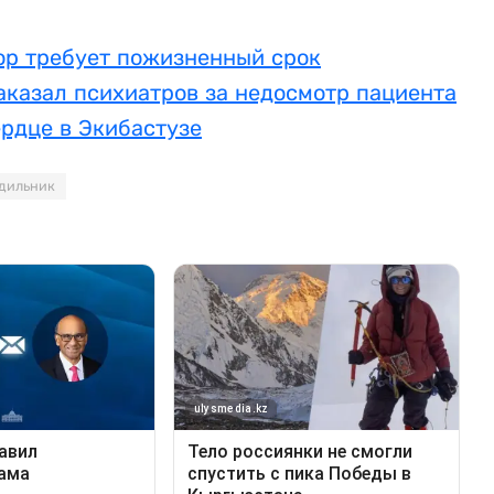
ор требует пожизненный срок
аказал психиатров за недосмотр пациента
рдце в Экибастузе
дильник