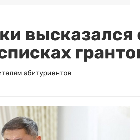
и высказался о
 списках гранто
ителям абитуриентов.