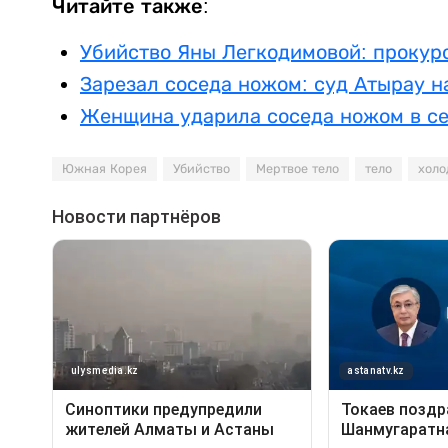
Читайте также:
Убийство Яны Легкодимовой: прокур
Зарезал соседа ножом: суд Атырау н
Женщина ударила соседа ножом в се
Южная Корея
Убийство
Мертвое тело
тело
холо