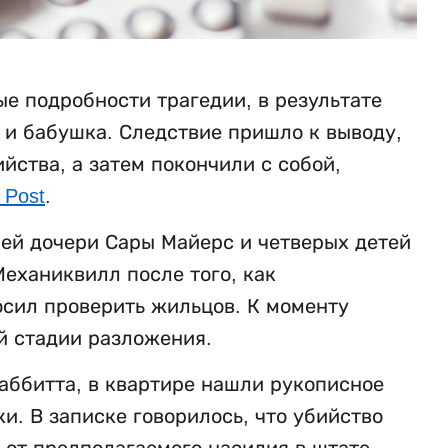
е подробности трагедии, в результате
ь и бабушка. Следствие пришло к выводу,
ства, а затем покончили с собой,
 Post
.
ней дочери Сары Майерс и четверых детей
еханиквилл после того, как
осил проверить жильцов. К моменту
й стадии разложения.
аббитта, в квартире нашли рукописное
. В записке говорилось, что убийство
 от предполагаемого насилия в штате