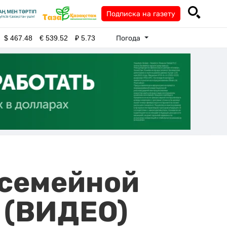
Подписка на газету
Погода
$
467.48
€
539.52
₽
5.73
 семейной
 (ВИДЕО)