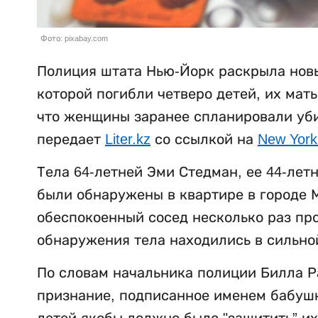
Фото: pixabay.com
Полиция штата Нью-Йорк раскрыла новы
которой погибли четверо детей, их мат
что женщины заранее спланировали убий
передает
Liter.kz
со ссылкой на
New York
Тела 64-летней Эми Стедман, ее 44-лет
были обнаружены в квартире в городе М
обеспокоенный сосед несколько раз пр
обнаружения тела находились в сильно
По словам начальника полиции Билла Р
признание, подписанное именем бабушки
детей якобы должно было "защитить” их