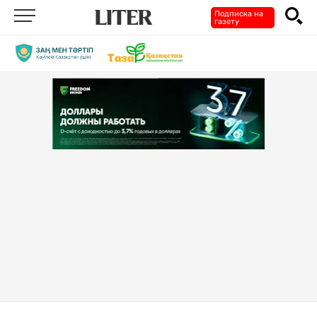
Подписка на
газету