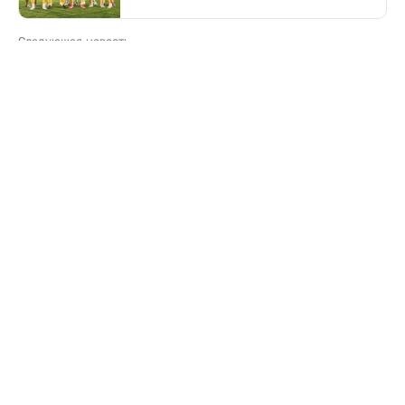
Следующая новость
Какие дороги перекроют в Астане 9 августа
Предыдущая новость
Поездка в Тараз станет дольше: водителей
перенаправят на старый перевал
Свидетельство о постановке на учет периодического печатного
издания №16475-СИ от 24.04.2017 г. Выдано Комитетом
государственного контроля в области связи, информатизации
и средств массовой информации Министерства информации и
коммуникации Республики Казахстан.
Информационная продукция данного сетевого ресурса
предназначена для лиц, достигших 18 лет и старше.
© 2026 Liter.kz. Все права защищены.