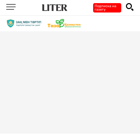
Подписка на
газету