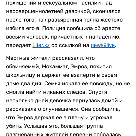
похищении и сексуальном насилии над
несовершеннолетней девочкой, скончался
после того, как разъяренная толпа жестоко
избила его в. Полиция сообщила об аресте
восьми человек, причастных к нападению,
передает
Liter.kz
со ссылкой на
news9live
.
Местные жители рассказали, что
обвиняемый, Мохаммад Эмроз, похитил
школьницу и держал ее взаперти в своем
доме два дня. Семья искала ее повсюду, но не
смогла найти никаких следов. Спустя
несколько дней девочка вернулась домой и
рассказала о случившемся. Она сообщила,
что Эмроз держал ее в плену и угрожал
убить. Услышав это, большая группа
разгневанных жителей деревни собралась,