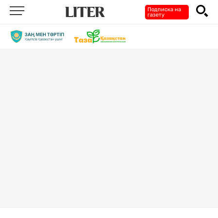
Подписка на
газету