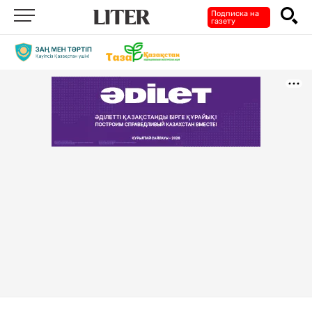
Подписка на
газету