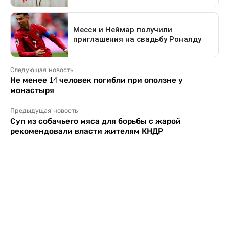
Следующая новость
Не менее 14 человек погибли при оползне у
монастыря
Предыдущая новость
Суп из собачьего мяса для борьбы с жарой
рекомендовали власти жителям КНДР
Свидетельство о постановке на учет периодического печатного
издания №16475-СИ от 24.04.2017 г. Выдано Комитетом
государственного контроля в области связи, информатизации
и средств массовой информации Министерства информации и