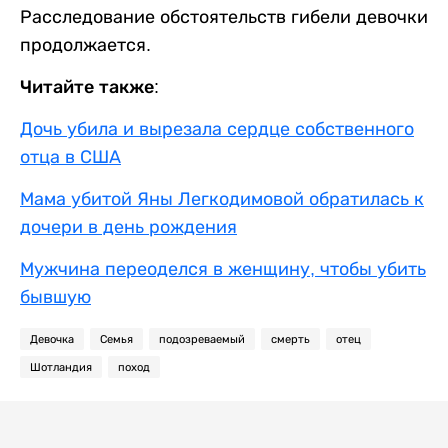
Расследование обстоятельств гибели девочки
продолжается.
Читайте также:
Дочь убила и вырезала сердце собственного
отца в США
Мама убитой Яны Легкодимовой обратилась к
дочери в день рождения
Мужчина переоделся в женщину, чтобы убить
бывшую
Девочка
Семья
подозреваемый
смерть
отец
Шотландия
поход