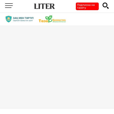
Подписка на
газету