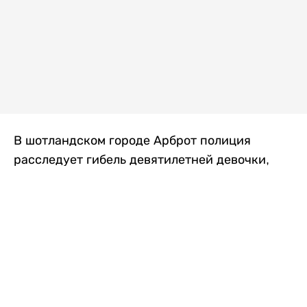
В шотландском городе Арброт полиция
расследует гибель девятилетней девочки,
которую нашли с тяжелыми травмами в
промышленной зоне, где семья разбила
палаточный лагерь. По подозрению в
убийстве ребенка задержан ее 35-летний
отец, передает
Liter.kz
со ссылкой на
The Sun
.
По данным полиции, семья из Западного
Йоркшира приехала в Арброт и разбила