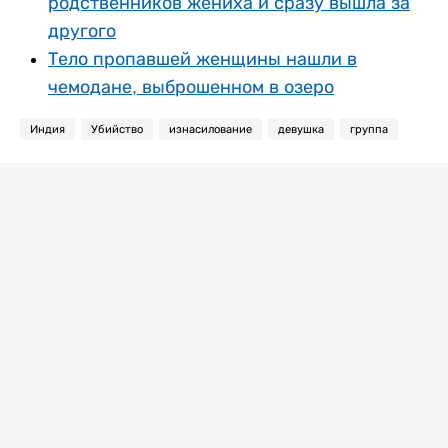
родственников жениха и сразу вышла за
другого
Тело пропавшей женщины нашли в
чемодане, выброшенном в озеро
Индия
Убийство
изнасилование
девушка
группа