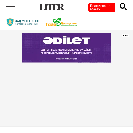
Подписка на
газету