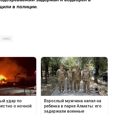
щили в полиции.
секс