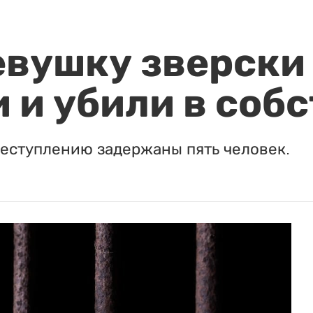
евушку зверски
 и убили в соб
реступлению задержаны пять человек.