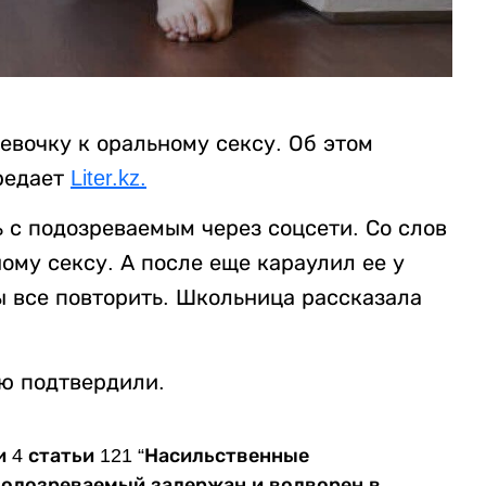
евочку к оральному сексу. Об этом
редает
Liter.kz.
 с подозреваемым через соцсети. Со слов
ому сексу. А после еще караулил ее у
ы все повторить. Школьница рассказала
ю подтвердили.
 4 статьи 121 “Насильственные
 Подозреваемый задержан и водворен в