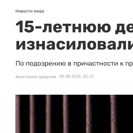
Новости мира
15-летнюю д
изнасиловали
По подозрению в причастности к п
05.08.2026, 02:27
Анастасия Цирулик