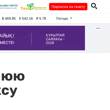
Подписка на газету
Погода
$
469.85
€
542.16
₽
5.78
нюю
ксу