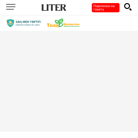
Подписка на
газету