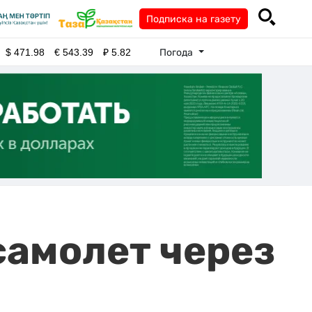
Подписка на газету
Погода
$
471.98
€
543.39
₽
5.82
самолет через