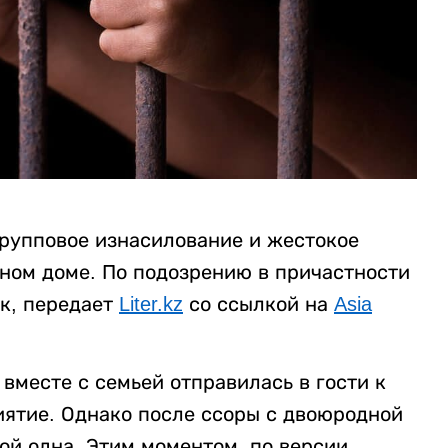
рупповое изнасилование и жестокое
нном доме. По подозрению в причастности
к, передает
Liter.kz
со ссылкой на
Asia
вместе с семьей отправилась в гости к
ятие. Однако после ссоры с двоюродной
ой одна. Этим моментом, по версии