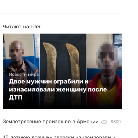
Читают на Liter
Новости мира
Двое мужчин ограбили и
изнасиловали женщину после
ДТП
Землетрясение произошло в Армении
9800
15-летнюю девушку зверски изнасиловали и