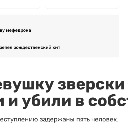
тву мефедрона
ерепел рождественский хит
евушку зверски
 и убили в соб
реступлению задержаны пять человек.