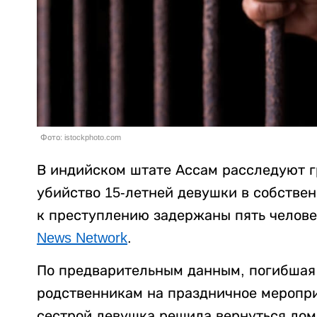
Фото: istockphoto.com
В индийском штате Ассам расследуют г
убийство 15-летней девушки в собстве
к преступлению задержаны пять челове
News Network
.
По предварительным данным, погибшая 
родственникам на праздничное меропри
сестрой девушка решила вернуться дом