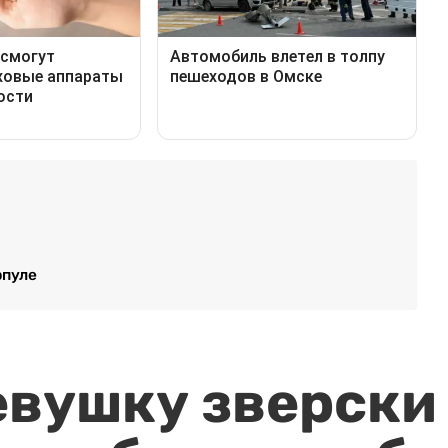
рпуле
евушку зверски