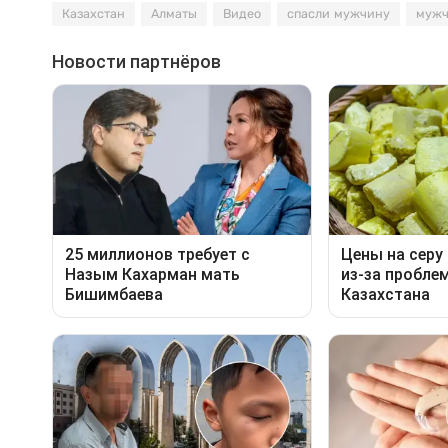
Казахстан
Алматы
Видео
спасли мужчину
мужч