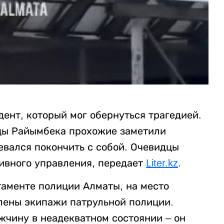
ент, который мог обернуться трагедией.
ицы Райымбека прохожие заметили
евался покончить с собой. Очевидцы
ивного управления, передает
Liter.kz
.
ртаменте полиции Алматы, на место
лены экипажи патрульной полиции.
чину в неадекватном состоянии – он