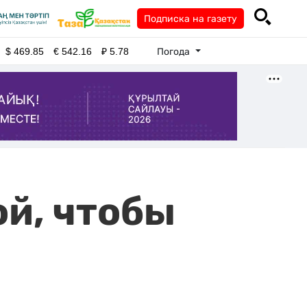
Подписка на газету
Погода
$
469.85
€
542.16
₽
5.78
й, чтобы