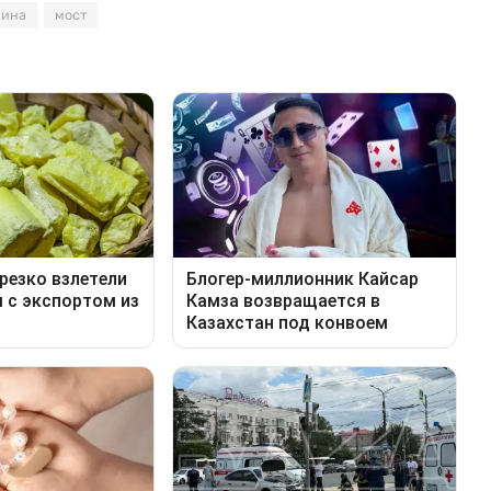
ина
мост