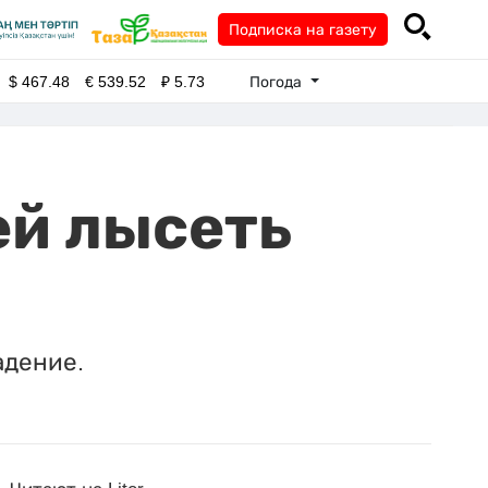
Подписка на газету
Погода
$
467.48
€
539.52
₽
5.73
ей лысеть
адение.