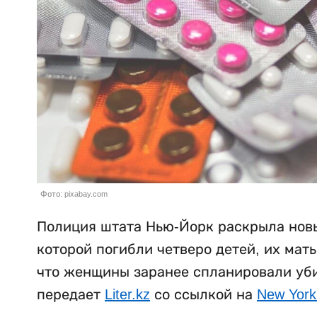
Фото: pixabay.com
Полиция штата Нью-Йорк раскрыла новы
которой погибли четверо детей, их мат
что женщины заранее спланировали убий
передает
Liter.kz
со ссылкой на
New York