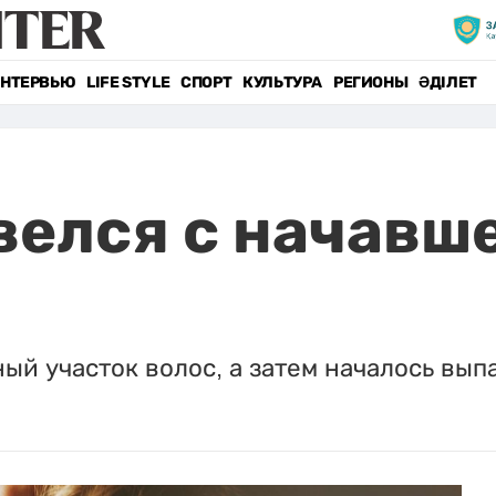
НТЕРВЬЮ
LIFE STYLE
СПОРТ
КУЛЬТУРА
РЕГИОНЫ
ӘДІЛЕТ
елся с начавш
й участок волос, а затем началось вып