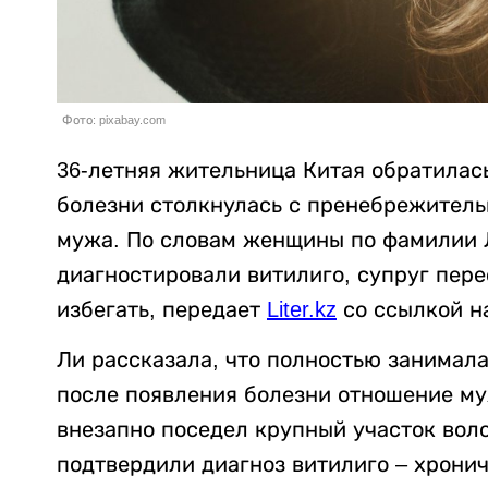
Фото: pixabay.com
36-летняя жительница Китая обратилась
болезни столкнулась с пренебрежитель
мужа. По словам женщины по фамилии Ли
диагностировали витилиго, супруг пере
избегать, передает
Liter.kz
со ссылкой 
Ли рассказала, что полностью занимал
после появления болезни отношение м
внезапно поседел крупный участок воло
подтвердили диагноз витилиго – хрони