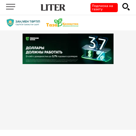
Подписка на
газету