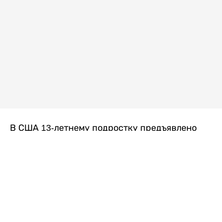
В США 13-летнему подростку предъявлено
обвинение в убийстве второй степени после
гибели его 14-летней сводной сестры. По
версии следствия, трагедия произошла
вскоре после ссоры между детьми, передает
Liter.kz
со ссылкой на
kmph.com
.
Как сообщили в полиции, девочка получила