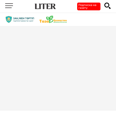
Подписка на
газету