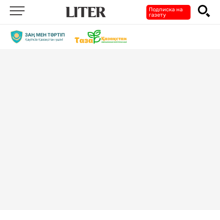
Подписка на
газету