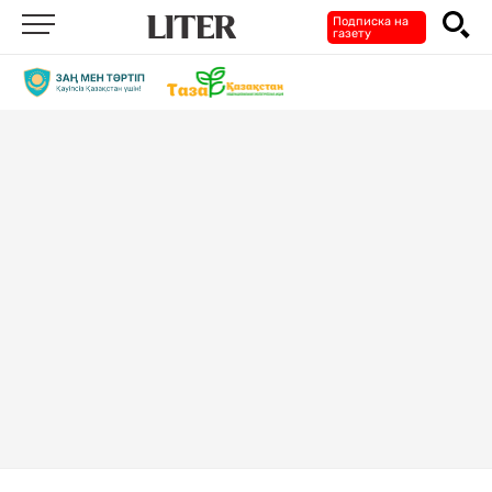
Подписка на
газету