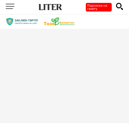
Подписка на
газету