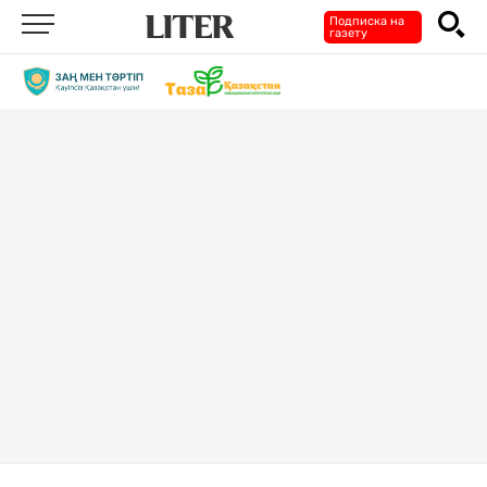
Подписка на
газету