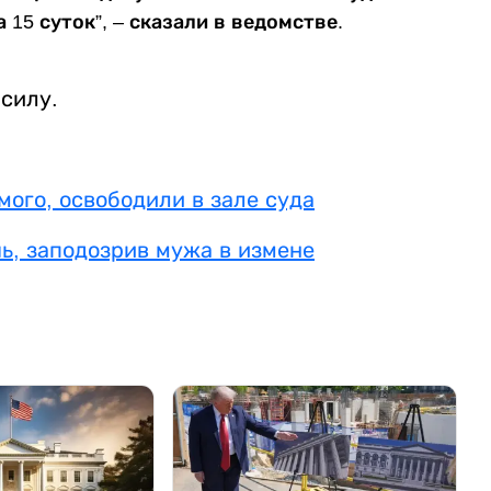
 15 суток”, – сказали в ведомстве.
силу.
ого, освободили в зале суда
ь, заподозрив мужа в измене