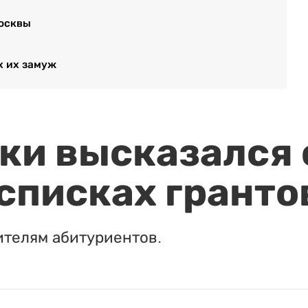
Москвы
х их замуж
и высказался о
 списках гранто
ителям абитуриентов.