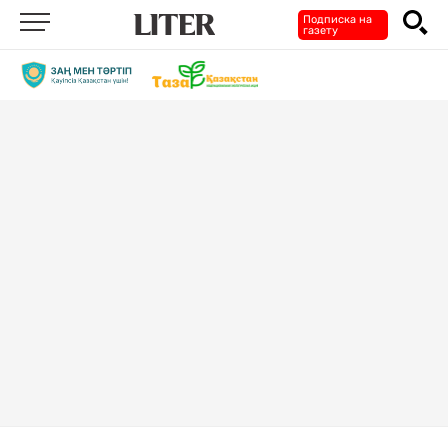
Подписка на
газету