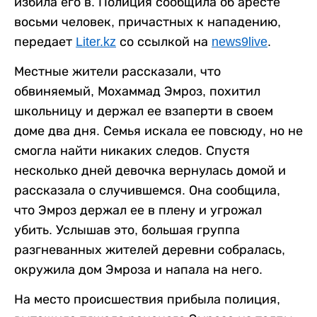
избила его в. Полиция сообщила об аресте
восьми человек, причастных к нападению,
передает
Liter.kz
со ссылкой на
news9live
.
Местные жители рассказали, что
обвиняемый, Мохаммад Эмроз, похитил
школьницу и держал ее взаперти в своем
доме два дня. Семья искала ее повсюду, но не
смогла найти никаких следов. Спустя
несколько дней девочка вернулась домой и
рассказала о случившемся. Она сообщила,
что Эмроз держал ее в плену и угрожал
убить. Услышав это, большая группа
разгневанных жителей деревни собралась,
окружила дом Эмроза и напала на него.
На место происшествия прибыла полиция,