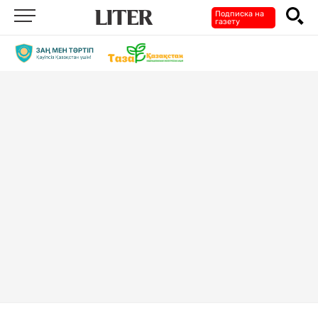
Подписка на
газету