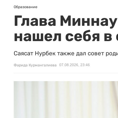
Образование
Глава Миннаук
нашел себя в
Саясат Нурбек также дал совет род
07.08.2026, 23:46
Фарида Курмангалиева