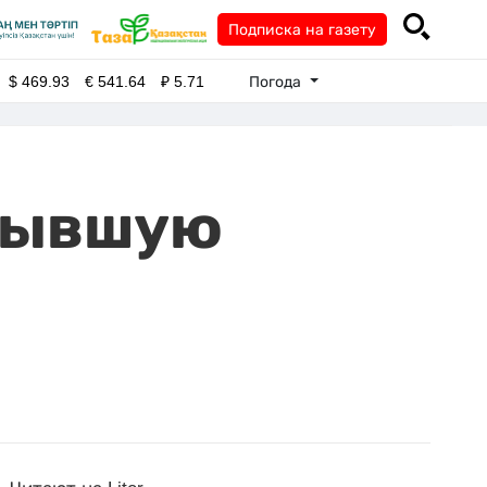
Подписка на газету
Погода
$
469.93
€
541.64
₽
5.71
 бывшую