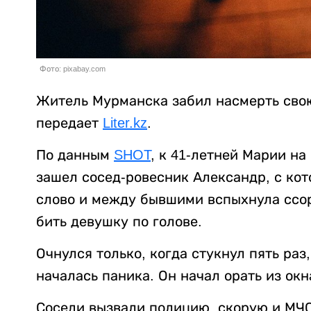
Фото: pixabay.com
Житель Мурманска забил насмерть сво
передает
Liter.kz
.
По данным
SHOT
, к 41-летней Марии н
зашел сосед-ровесник Александр, с кот
слово и между бывшими вспыхнула ссор
бить девушку по голове.
Очнулся только, когда стукнул пять раз
началась паника. Он начал орать из окна
Соседи вызвали полицию, скорую и МЧС.