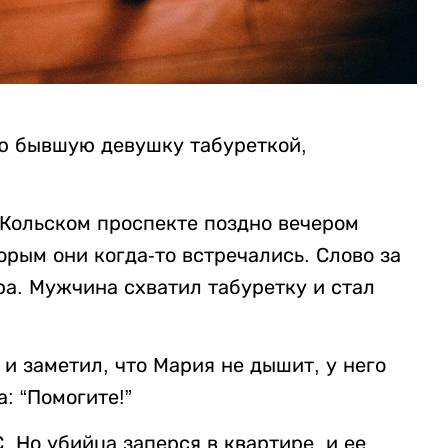
ю бывшую девушку табуреткой,
а Кольском проспекте поздно вечером
орым они когда-то встречались. Слово за
а. Мужчина схватил табуретку и стал
, и заметил, что Мария не дышит, у него
: “Помогите!”
 Но убийца заперся в квартире, и ее