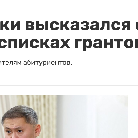
и высказался о
 списках гранто
ителям абитуриентов.