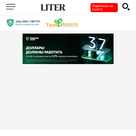
Подписка на
газету