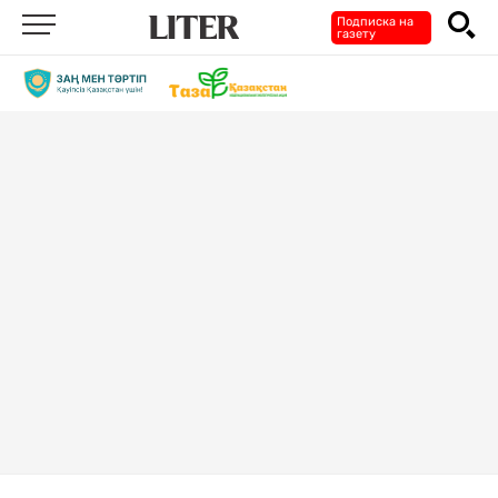
Подписка на
газету