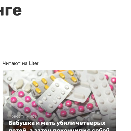
нге
Читают на Liter
Новости мира
Бабушка и мать убили четверых
детей, а затем покончили с собой