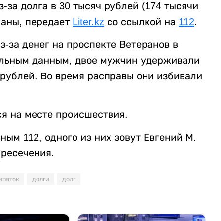
за долга в 30 тысяч рублей (174 тысячи
жаны, передает
Liter.kz
со ссылкой на
112
.
-за денег на проспекте Ветеранов в
ельным данным, двое мужчин удерживали
 рублей. Во время расправы они избивали
я на месте происшествия.
ым 112, одного из них зовут Евгений М.
пресечения.
ипяток
долги
долг