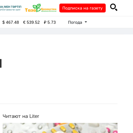
Подписка на газету
Погода
$
467.48
€
539.52
₽
5.73
м
Читают на Liter