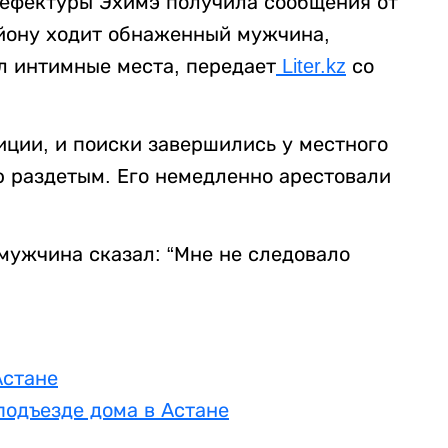
рефектуры Эхимэ получила сообщения от
айону ходит обнаженный мужчина,
л интимные места, передает
Liter.kz
со
ции, и поиски завершились у местного
ю раздетым. Его немедленно арестовали
мужчина сказал: “Мне не следовало
Астане
подъезде дома в Астане