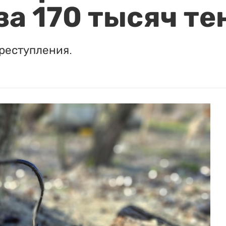
за 170 тысяч те
реступления.