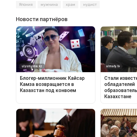
Япония
мужчина
храм
нудист