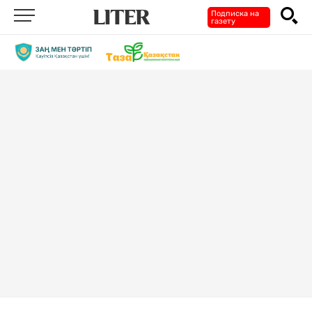
Подписка на
газету