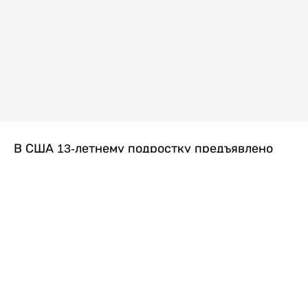
В США 13-летнему подростку предъявлено
обвинение в убийстве второй степени после
гибели его 14-летней сводной сестры. По
версии следствия, трагедия произошла
вскоре после ссоры между детьми, передает
Liter.kz
со ссылкой на
kmph.com
.
Как сообщили в полиции, девочка получила
огнестрельное ранение в голову. Она