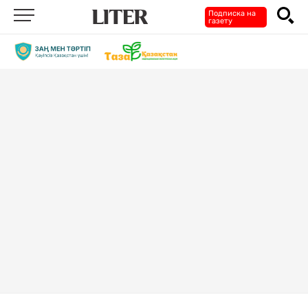
Подписка на
газету