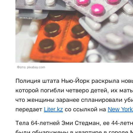
Фото: pixabay.com
Полиция штата Нью-Йорк раскрыла новы
которой погибли четверо детей, их мат
что женщины заранее спланировали убий
передает
Liter.kz
со ссылкой на
New York
Тела 64-летней Эми Стедман, ее 44-лет
были обнаружены в квартире в городе М