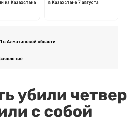
П в Алматинской области
 заявление
ть убили четвер
или с собой