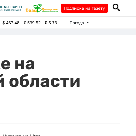
Подписка на газету
Погода
$
467.48
€
539.52
₽
5.73
е на
й области