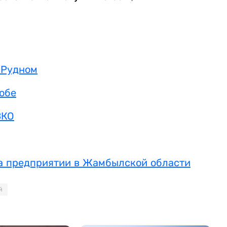
 Рудном
тобе
ВКО
на предприятии в Жамбылской области
й