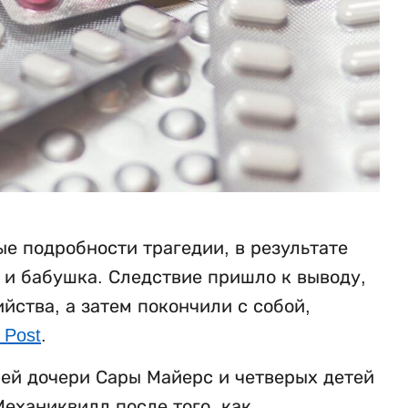
е подробности трагедии, в результате
ь и бабушка. Следствие пришло к выводу,
ства, а затем покончили с собой,
 Post
.
ней дочери Сары Майерс и четверых детей
еханиквилл после того, как