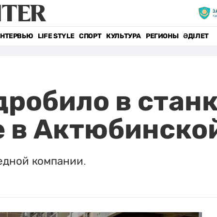
НТЕРВЬЮ
LIFE STYLE
СПОРТ
КУЛЬТУРА
РЕГИОНЫ
ӘДІЛЕТ
дробило в станк
 в Актюбинско
едной компании.